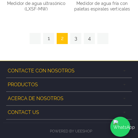
Medidor de agua ultrasónico
Medidor de agua fría con
(LXSF-MW)
paletas espirales verticales
1
2
3
4
CONTACTE CON NOSOTROS
PRODUCTOS
ACERCA DE NOSOTROS
CONTACT US
POWERED BY UEESHOP