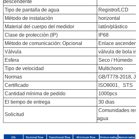
descendente
Tipo de pantalla de agua
Registro/LCD
Método de instalación
horizontal
Material del cuerpo del medidor
latón/plástico
Clase de protección (IP)
IP68
Método de comunicación: Opcional
Enlace ascendent
Válvula
válvula de bola in
Esfera
Seco / Húmedo
Tipo de velocidad
Multichorro
Normas
GB/T778-2018, JJ
Certificado
ISO9001、STS
Cantidad mínima de pedido
1000pcs
El tiempo de entrega
30 dias
Comunidades reside
Solicitud
agua