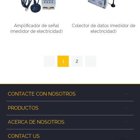
Amplificador de señal
Colector de datos (medidor de
(medidor de electricidad)
electricidad)
1
2
CONTACTE CON NOSOTROS
PRODUCTOS
ACERCA DE NOSOTROS
CONTACT US