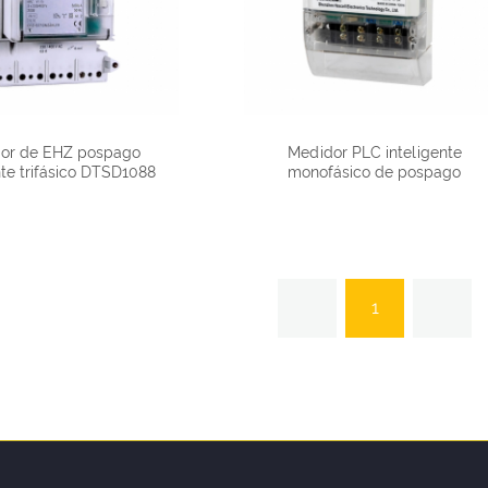
or de EHZ pospago
Medidor PLC inteligente
nte trifásico DTSD1088
monofásico de pospago
DDS1088
1