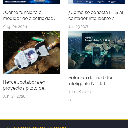
¿Cómo funciona el
¿Cómo se conecta HES al
medidor de electricidad
contador inteligente ?
prepago STS?
Aug .06.2026
Jul .23.2026
Solución de medidor
Hexcell colabora en
inteligente NB-IoT
proyectos piloto de
Jun .18.2026
contadores de agua en
Jun .24.2026
países africanos (desde la
0
fase inicial hasta la puesta
en marcha in situ)