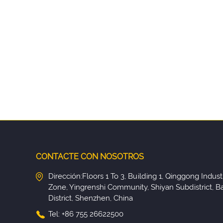
CONTACTE CON NOSOTROS
Dirección:Floors 1 To 3, Building 1, Qinggong Industr
Zone, Yingrenshi Community, Shiyan Subdistrict, B
District, Shenzhen, China
Tel: +86 755 26622500