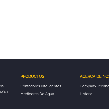
PRODUCTOS
ACERCA DE N
ial
Contadores Inteligentes
Company Techno
ao'an
Medidores De Agua
Historia